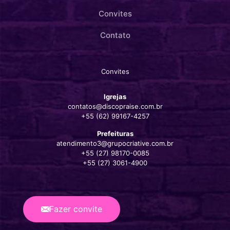
Convites
Contato
Convites
Igrejas
contatos@discopraise.com.br
+55 (62) 99167-4257‬
Prefeituras
atendimento3@grupocriative.com.br
+55 (27) 98170-0085
+55 (27) 3061-4900
Fazer convite