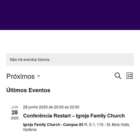
Não há eventos futuros.
Próximos
Pesqui
Na
Procurar
List
do
Selecione
e
eventos
Últimos Eventos
a
vis
naveg
data.
Ev
de
28 junho 2025 de 20:00
as
22:00
JUN
28
visuais
Conferência Restart – Igreja Family Church
2025
de
Igreja Family Church - Campus 85
R. S-1, 116 - St. Bela Vista,
Goiânia
Evento