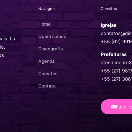
Navegue
Convites
Home
Igrejas
contatos@dis
Quem somos
ais. Lá
+55 (62) 991
do,
Discografia
Prefeituras
os
Agenda
atendimento3
+55 (27) 981
Convites
+55 (27) 306
Contato
Fazer 