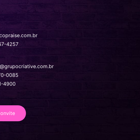
copraise.com.br
67-4257‬
@grupocriative.com.br
70-0085
1-4900
convite