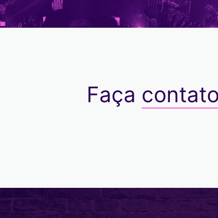
Faça
contat