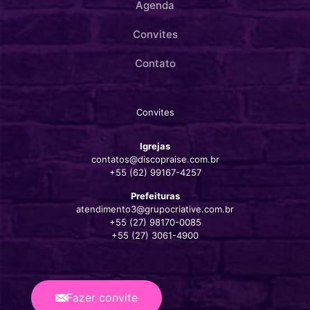
Agenda
Convites
Contato
Convites
Igrejas
contatos@discopraise.com.br
+55 (62) 99167-4257‬
Prefeituras
atendimento3@grupocriative.com.br
+55 (27) 98170-0085
+55 (27) 3061-4900
Fazer convite