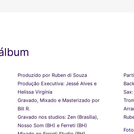
 álbum
Produzido por Ruben di Souza
Part
Produção Executiva: Jessé Alves e
Back
Helissa Virgínia
Sax:
Gravado, Mixado e Masterizado por
Trom
Bill R.
Arra
Gravado nos studios: Zen (Brasília),
Rube
Nosso Som (BH) e Ferreti (BH)
Foto
Mixado no Ferreti Studio (BH)