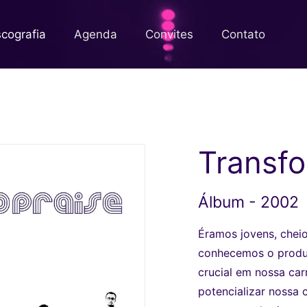
scografia
Agenda
Convites
Contato
Transf
Álbum - 2002
Éramos jovens, cheio
conhecemos o produt
crucial em nossa car
potencializar nossa c