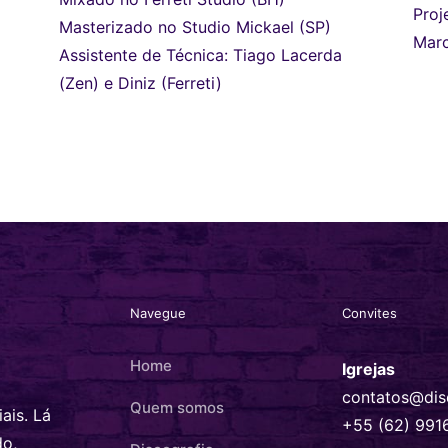
Proj
Masterizado no Studio Mickael (SP)
Marc
Assistente de Técnica: Tiago Lacerda
(Zen) e Diniz (Ferreti)
Navegue
Convites
Home
Igrejas
contatos@dis
Quem somos
ais. Lá
+55 (62) 991
do,