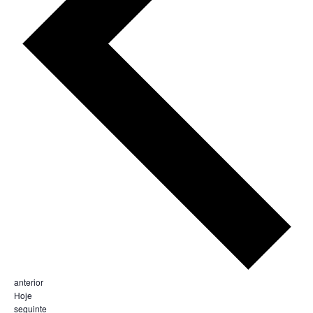
Eventos
anterior
Hoje
Eventos
seguinte