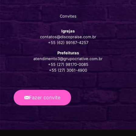
Convites
Igrejas
contatos@discopraise.com.br
+55 (62) 99167-4257‬
Prefeituras
atendimento3@grupocriative.com.br
+55 (27) 98170-0085
+55 (27) 3061-4900
Fazer convite