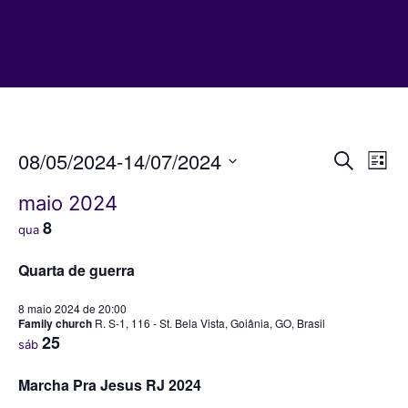
08/05/2024
-
14/07/2024
Pesqui
Na
E
Procurar
List
do
Selecione
e
eventos
maio 2024
a
vis
naveg
data.
8
qua
Ev
de
Quarta de guerra
visuais
de
8 maio 2024 de 20:00
Family church
R. S-1, 116 - St. Bela Vista, Goiânia, GO, Brasil
Evento
25
sáb
Marcha Pra Jesus RJ 2024