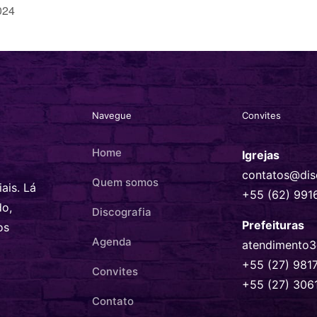
024
Navegue
Convites
Home
Igrejas
contatos@dis
Quem somos
ais. Lá
+55 (62) 991
do,
Discografia
Prefeituras
os
Agenda
atendimento3
+55 (27) 981
Convites
+55 (27) 306
Contato