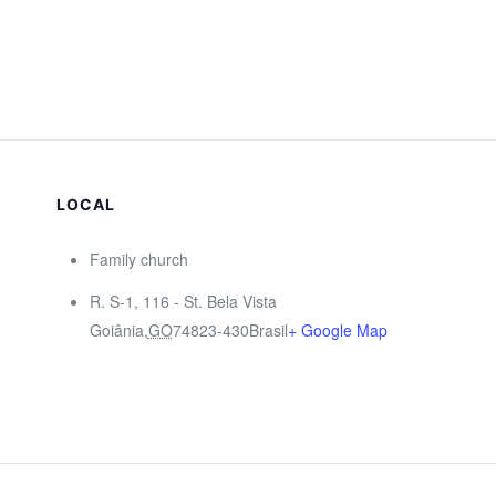
LOCAL
Family church
R. S-1, 116 - St. Bela Vista
Goiânia
,
GO
74823-430
Brasil
+ Google Map