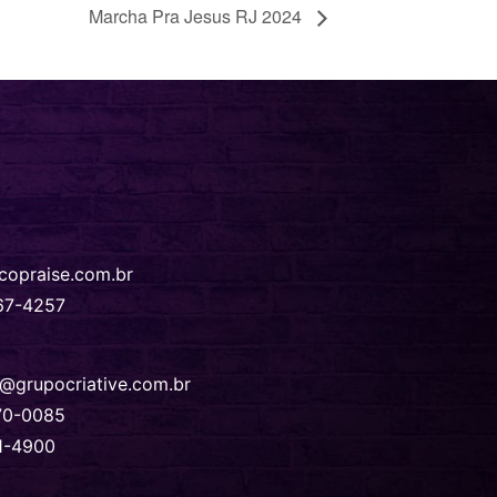
Marcha Pra Jesus RJ 2024
copraise.com.br
67-4257‬
@grupocriative.com.br
70-0085
1-4900