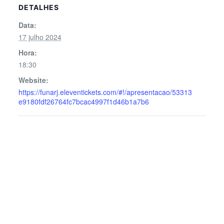
DETALHES
Data:
17 julho 2024
Hora:
18:30
Website:
https://funarj.eleventickets.com/#!/apresentacao/53313
e9180fdf26764fc7bcac4997f1d46b1a7b6