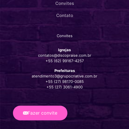
Convites
Contato
Convites
Igrejas
contatos@discopraise.com.br
+55 (62) 99167-4257‬
Prefeituras
atendimento3@grupocriative.com.br
+55 (27) 98170-0085
+55 (27) 3061-4900
Fazer convite